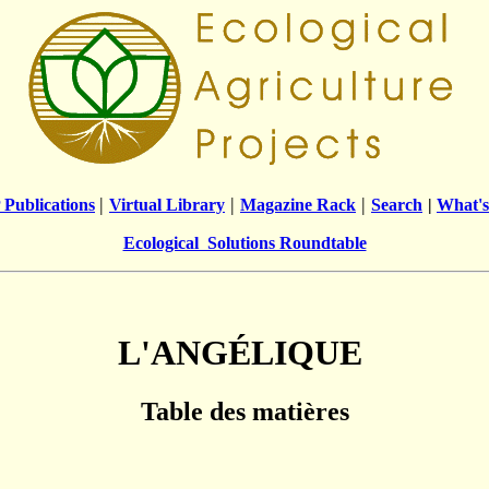
|
|
|
Publications
Virtual Library
Magazine Rack
Search
|
What's
Ecological Solutions Roundtable
L'ANGÉLIQUE
Table des matières