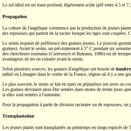
Le sol idéal est un loam profond, légérement acide (pH entre 4.5 et 7.3
Propagation
La culture de l'angélique commence par la production de jeunes plants. 
des repousses qui partent de la racine lorsque les tiges sont coupées. 
Le semis requiert de préférence des graines jeunes. Le pouvoir germinat
graines). Avant le semis, un pré-traitement à 5
°
C pendant six semaines
des chercheurs roumains (Cseresnyes et Baleanu, 1986) est de tremper 
avantageux de les en extraire avant le semis.
Selon plusieurs sources, les graines d'angélique ont besoin de
lumière
utilisé en Limagne dans le centre de la France, région où il y a une gr
Le plus souvent, le semis se fait en mars en pépinières (en serre ou co
Les graines devraient alors être semées dans moins de trente jours ap
si elles sont semées à l'automne.
Pour la propagation à partir de division racinaire ou de repousses, on
Transplantation
Les jeunes plants sont transplantés au printemps en rangs espacés de 50 