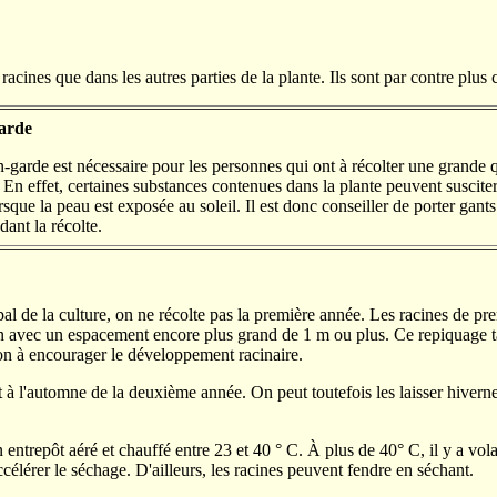
acines que dans les autres parties de la plante. Ils sont par contre plus 
arde
garde est nécessaire pour les personnes qui ont à récolter une grande q
. En effet, certaines substances contenues dans la plante peuvent suscite
rsque la peau est exposée au soleil. Il est donc conseiller de porter gant
ant la récolte.
pal de la culture, on ne récolte pas la première année. Les racines de p
n avec un espacement encore plus grand de 1 m ou plus. Ce repiquage tardi
açon à encourager le développement racinaire.
t à l'automne de la deuxième année. On peut toutefois les laisser hiverner
un entrepôt aéré et chauffé entre 23 et 40
°
C. À plus de 40
°
C, il y a vol
célérer le séchage. D'ailleurs, les racines peuvent fendre en séchant.