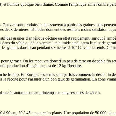
) et humide quoique bien drainé. Comme l'angélique aime l'ombre partiell
Ceux-ci sont produits le plus souvent à partir des graines mais peuvent é
Ces deux dernières méthodes donnent des résultats moins satisfaisant que
if des graines d'angélique décline en effet rapidement, surtout à tempéra
 dans du sable ou de la vermiculite humide améliorera le taux de ger
les graines dans l'eau pendant six heures à 10
°
C avant le semis. Comme
pour germer. On les recouvre donc d'un peu de terre ou de sable fin se
ande production d'angélique, est de 12 kg l'hectare.
uche froide). En Europe, les semis sont parfois commencés dès la fin de l
rès la récolte pour s'assurer d'un bon taux de germination. En zone vra
 plante à l'automne ou au printemps en rangs espacés de 45 cm.
à 90 cm, 30 à 45 cm entre les plants. Une population de 50 000 plants à l