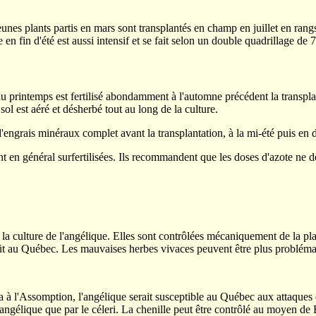
nes plants partis en mars sont transplantés en champ en juillet en rang
en fin d'été est aussi intensif et se fait selon un double quadrillage de
au printemps est fertilisé abondamment à l'automne précédent la transpla
l est aéré et désherbé tout au long de la culture.
ngrais minéraux complet avant la transplantation, à la mi-été puis en
en général surfertilisées. Ils recommandent que les doses d'azote ne d
a culture de l'angélique. Elles sont contrôlées mécaniquement de la pla
août au Québec. Les mauvaises herbes vivaces peuvent être plus probléma
 à l'Assomption, l'angélique serait susceptible au Québec aux attaques d
 l'angélique que par le céleri. La chenille peut être contrôlé au moyen de 