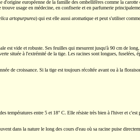
e d'origine européenne de la famille des ombellifères comme la carotte et l
te trouve usage en médecine, en confiserie et en parfumerie principaleme
lica artopurpurea
) qui est elle aussi aromatique et peut s'utiliser com
le est vide et robuste. Ses feuilles qui mesurent jusqu'à 90 cm de long, 
rte située à l'extrémité de la tige. Les racines sont longues, fuselées, 
nnée de croissance. Si la tige est toujours récoltée avant ou à la florai
 des températures entre 5 et 18
°
C. Elle résiste très bien à l'hiver et c'
uvent dans la nature le long des cours d'eau où sa racine puise direct